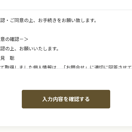
確認・ご同意の上、お手続きをお願い致します。
同意の確認－＞
認の上、お願いいたします。
佐見 聡
って取得しました個人情報は、「お問合せ」に適切に回答させ
。
行に当たり、お客様の個人情報を第三者に提供いたしません。
基準を満たす業務委託先に、お客様の個人情報の処理を委託する
入力内容を確認する
任意性を有しますが、一部の個人情報が提供されない場合、２
ついての、利用目的の通知、開示・訂正・追加・一部削除・利