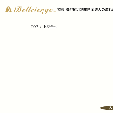
特長
機能紹介
利用料金
導入の流れ
chevron_right
TOP
お問合せ
入