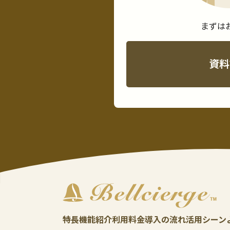
まずは
資料
特長
機能紹介
利用料金
導入の流れ
活用シーン