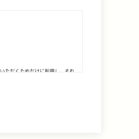
ていただくためだけに利用し、それ
ことがあります。
．項に示す業務に支障が発生するこ
用停止、消去又は第三者への提供の