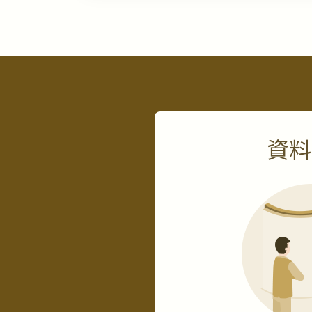
停止のご相談は、下記までお問い
株式会社セーフティ＆ベル 個人情
TEL
：
03-6431-9801
FAX
：
03-6431-9807
E-MAIL
：
privacy@safety-bell.co
当社における個人情報の取扱いに
資料
す。