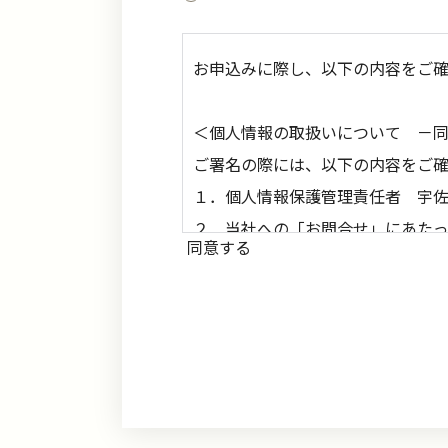
お申込みに際し、以下の内容をご
＜個人情報の取扱いについて －
ご署名の際には、以下の内容をご確
１．個人情報保護管理責任者 宇
２．当社への「お問合せ」にあた
同意する
以外の目的では利用いたしません
３．弊社は、２項の利用目的の遂
４．弊社は、一定の個人情報保護
５．お客様の個人情報の提供には
とがあります。
６．弊社に提供頂いた個人情報に