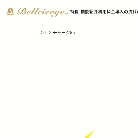
特長
機能紹介
利用料金
導入の流れ
chevron_right
TOP
チャージ55