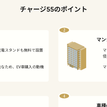
チャージ55のポイント
2
マン
充電スタンドも無料で設置
マ
侵
なため、EV車購入の動機
マ
4
車種