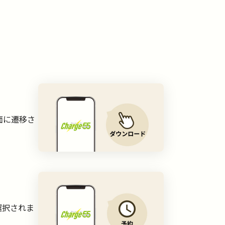
面に遷移さ
。
選択されま